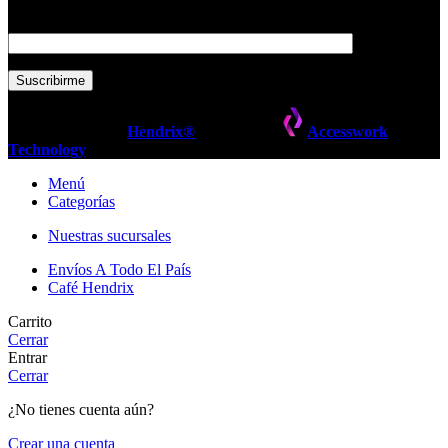
Tu correo electrónico
Copyrights 2025 -
Hendrix®
- Creado por
Accesswork
Technology
2025
WooCommerce Themes
.
Menú
Categorías
Nuestras sucursales
Envíos A Todo El País
Café Hendrix
Carrito
Cerrar
Entrar
Cerrar
¿No tienes cuenta aún?
Crear una cuenta