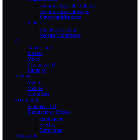
Amplificadores de Guitarras
Amplificadores de Bajos
Otros amplificadores
Pedales
Pedales de Efectos
Pedales Multiefectos
DJ
Controladores
Interfaz
Mixer
Auriculares Dj
Bandejas
Vientos
Maderas
Metales
Armónicas
Escenografia
Pantallas LED
Iluminacion y Efectos
Iluminacion
Efectos
Estructuras
Accesorios