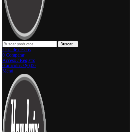
Buscar...
Lista de deseos
0
Comparar
Acceso / Registro
0
artículos
/
$
0,00
Menú