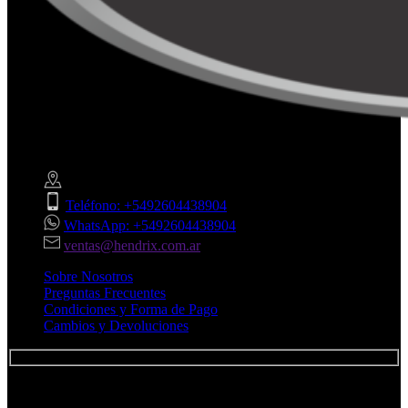
¡Estamos Creando Historias!
Av. Bartolomé MItre 321 - San Rafael - Mendoza
Teléfono: +5492604438904
WhatsApp: +5492604438904
ventas@hendrix.com.ar
Sobre Nosotros
Preguntas Frecuentes
Condiciones y Forma de Pago
Cambios y Devoluciones
Unite al club Hendrix